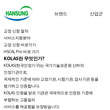
교정센터
한성계기(주)의 KOLAS 공인 교정 서비스를 확인해 보세요.
브랜드
산업군
KOLAS 교정 개요
공평성보장선언문
교정 신청 절차
서비스지원분야
HANSUNG
제약 및 바이오텍
교정 신청 바로가기
RADWAG
화학 및 소재
HSCAL Pro 바로 가기
XS INSTRUMENTS
식품 및 음료
KOLAS란 무엇인가?
HAFNER
환경 및 에너지
KOLAS(한국인정기구)는 국가기술표준원 산하의
인정기관으로,
연구 및 아카데믹
국제적인 기준에 따라 교정기관, 시험기관, 검사기관 등을
평가하고 인증합니다.
KOLAS 인증을 받은 기관은 국제적으로 인정된 기준에
부합하는 고품질의
서비스를 제공함을 보장받습니다.